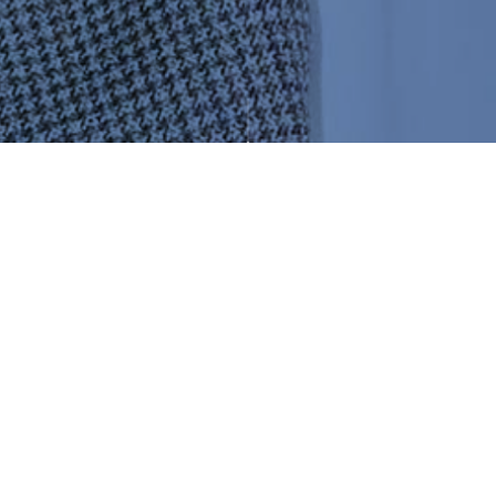
Attirez des employés motivés et donnez
envie aux travailleurs qualifiés de
rester grâce à des conditions de
prévoyance attractives: la Caisse de
pension Valora vous guide à travers le
sujet complexe de la prévoyance
professionnelle et vous garantit des
conditions équitables sans conflits
d'intérêts.